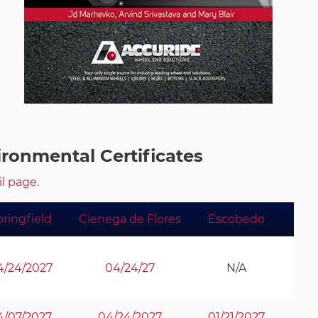
ronmental Certificates
il page.
pringfield
Cienega de Flores
Escobedo
4/24/2027
04/24/27
N/A
4/07/2027
04/24/2027
01/21/2027