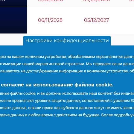
06/11/2028
05/12/2027
Настройки конфиденциальности
цию на вашем конечном устройстве, обрабатываем персональные дан
оптимизации нашей маркетинговой стратегии. Мы передаем ваши данн
оглашаетесь на доступ/хранение информации в конечном устройстве, 
 согласие на использование файлов cookie.
овные файлы cookie, и вы должны использовать наш контент без инди
ИЯ
ТОРГОВЫЙ ПРЕДСТАВИТЕЛЬ
НОВОСТИ
рые не предлагают уровень защиты данных, сопоставимый с уровнем ЕС 
вать данные, и ваши права как субъекта данных могут не иметь законн
едаче данных в любое время с действием на будущее. Более подроб
higan 48152
иденциальности
.