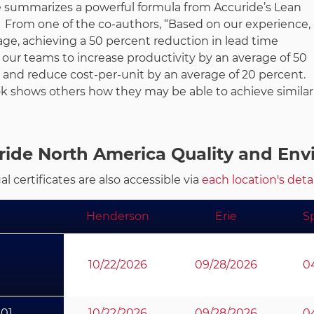
le summarizes a powerful formula from Accuride’s Lean
. From one of the co-authors, “Based on our experience,
age, achieving a 50 percent reduction in lead time
 our teams to increase productivity by an average of 50
 and reduce cost-per-unit by an average of 20 percent.
k shows others how they may be able to achieve similar
ride North America Quality and Envi
al certificates are also accessible via
each location's deta
Henderson
Erie
S
10/22/2026
09/28/2026
0
001
10/22/2026
09/28/2026
0