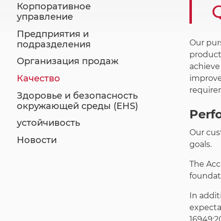
Q
Корпоративное
управление
Предприятия и
Our pur
подразделения
product
Организация продаж
achieve 
Качество
improve
require
Здоровье и безопасность
окружающей среды (EHS)
Perf
устойчивость
Our cus
Новости
goals.
The Accu
foundati
In addi
expecta
16949:2