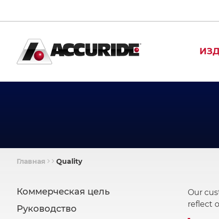
Перейти
к
основному
содержанию
ИЗ
Главная
Quality
Строка
навигации
About
Коммерческая цель
Our cus
reflect
Руководство