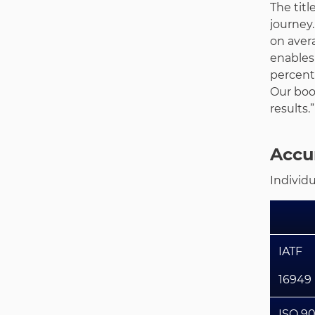
The tit
journey
on aver
enables
percent
Our boo
results.”
Accu
Individu
IATF
16949
ISO 9