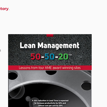
ctory
.
m