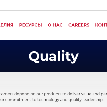
ДЕЛИЯ
РЕСУРСЫ
О НАС
CAREERS
КОН
Quality
tomers depend on our products to deliver value and perf
 our commitment to technology and quality leadership.