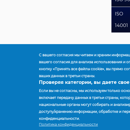
ISO
14001
С вашего согласия мы читаем и храним информа
вашего согласия для анализа использования и 
Главная
Quality
кнопку «Принять все файлы cookie», вы прямо с
Строка
ваших данных в третьи страны.
навигации
Проверяя категории, вы даете свое
Если вы не согласны, мы используем только осн
ПОСТАВЩИКИ
ПРЕДПРИЯТИЯ И ПОДРАЗДЕЛЕН
включает передачу данных в третьи страны, кото
национальные органы могут собирать и анализиро
доступу/хранению информации, обработке и пер
конфиденциальности.
Accuride Corporation,
Политика конфиденциальности
38777 Six Mile Road,
Suite 410,
Livonia, Mic
© Accuride Corporation.
Все права защищены..
Политика конф