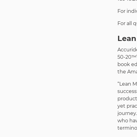
For indi
For all 
Lean
Accurid
50-20™”
book ed
the Ama
“Lean M
successf
product
yet prac
journey.
who hav
termino