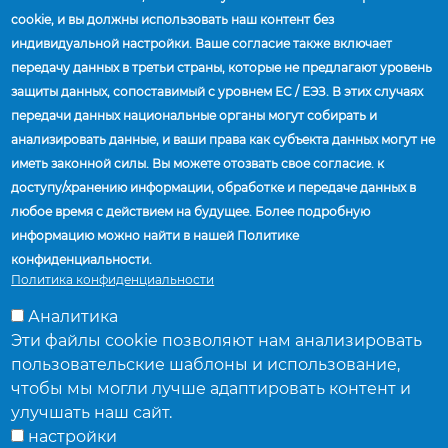
tmcaccuride@mytmc.com
cookie, и вы должны использовать наш контент без
индивидуальной настройки. Ваше согласие также включает
передачу данных в третьи страны, которые не предлагают уровень
защиты данных, сопоставимый с уровнем ЕС / ЕЭЗ. В этих случаях
передачи данных национальные органы могут собирать и
анализировать данные, и ваши права как субъекта данных могут не
иметь законной силы. Вы можете отозвать свое согласие. к
доступу/хранению информации, обработке и передаче данных в
любое время с действием на будущее. Более подробную
информацию можно найти в нашей Политике
конфиденциальности.
Политика конфиденциальности
Главная
Supplier Payments
Аналитика
Строка
Эти файлы cookie позволяют нам анализировать
навигации
пользовательские шаблоны и использование,
ПОСТАВЩИКИ
чтобы мы могли лучше адаптировать контент и
ПРЕДПРИЯТИЯ И ПОДРАЗДЕЛЕНИЯ
улучшать наш сайт.
ТОРГОВЫЙ ПРЕДСТАВИТЕЛЬ
настройки