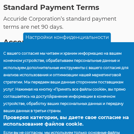
Standard Payment Terms
Accuride Corporation’s standard payment
terms are net 90 days.
Настройки конфиденциальности
Accounts Payable Contacts
For questions on the status on invoices that
С вашего согласия мы читаем и храним информацию на вашем
have been submitted, please contact the
конечном устройстве, обрабатываем персональные данные и
используем дополнительные инструменты с вашего согласия для
appropriate Accounts Payable Department.
анализа использования и оптимизации нашей маркетинговой
Accuride Accounts Payable and Freight
стратегии. Мы передаем ваши данные сторонним поставщикам
услуг. Нажимая на кнопку «Принять все файлы cookie», вы прямо
Invoices
соглашаетесь на доступ/хранение информации в конечном
устройстве, обработку ваших персональных данных и передачу
Freight Invoices
ваших данных в третьи страны.
For all locations, contact TMC with any
Проверяя категории, вы даете свое согласие на
использование файлов cookie.
questions.
Если вы не согласны, мы используем только основные файлы