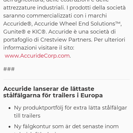
attrezzature industriali.
I prodotti della società
saranno commercializzati con i marchi
Accuride®, Accuride Wheel End Solutions™,
Gunite® e KIC®. Accuride è una società di
portafoglio di Crestview Partners. Per ulteriori
informazioni visitare il sito:
www.AccurideCorp.com
.
###
Accuride
lanserar de lättaste
stålfälgarna för trailers i Europa
Ny produktportfölj för extra lätta stålfälgar
till trailers
Ny fälgkontur som är det senaste inom