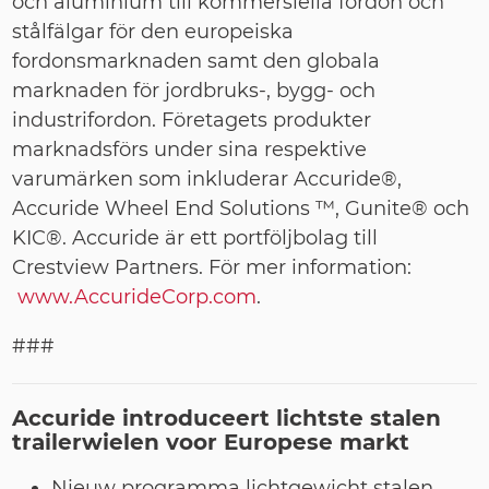
och aluminium till kommersiella fordon och
stålfälgar för den europeiska
fordonsmarknaden samt den globala
marknaden för jordbruks-, bygg- och
industrifordon. Företagets produkter
marknadsförs under sina respektive
varumärken som inkluderar Accuride®,
Accuride Wheel End Solutions ™, Gunite® och
KIC®. Accuride är ett portföljbolag till
Crestview Partners. För mer information:
www.AccurideCorp.com
.
###
Accuride
introduceert lichtste stalen
trailerwielen voor Europese markt
Nieuw programma lichtgewicht stalen