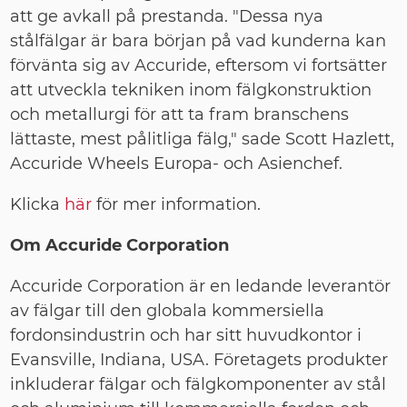
att ge avkall på prestanda. "Dessa nya
stålfälgar är bara början på vad kunderna kan
förvänta sig av Accuride, eftersom vi fortsätter
att utveckla tekniken inom fälgkonstruktion
och metallurgi för att ta fram branschens
lättaste, mest pålitliga fälg," sade Scott Hazlett,
Accuride Wheels Europa- och Asienchef.
Klicka
här
för mer information.
Om Accuride Corporation
Accuride Corporation är en ledande leverantör
av fälgar till den globala kommersiella
fordonsindustrin och har sitt huvudkontor i
Evansville, Indiana, USA. Företagets produkter
inkluderar fälgar och fälgkomponenter av stål