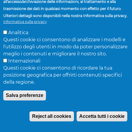
all'accesso/archiviazione delle informazioni, al trattamento e alla
in Europa en Azië. “We werken hard aan
trasmissione dei dati in qualsiasi momento con effetto per il futuro.
verdere technische en metallurgische
Ulteriori dettagli sono disponibili nella nostra Informativa sulla privacy.
ontwikkelingen, met als doel de lichtste en
Informativa sulla privacy
meest betrouwbare wielen voor onze
Analitica
klanten.”
Questi cookie ci consentono di analizzare i modelli e
l'utilizzo degli utenti in modo da poter personalizzare
Voor meer informatie klik
hier
.
meglio i contenuti e migliorare il nostro sito.
Internazionali
Over Accuride Corporation
Questi cookie ci consentono di ricordare la tua
posizione geografica per offrirti contenuti specifici
Accuride Corporation is een toonaangevende
della regione.
leverancier van wielen, evenals onderdelen en
systemen rondom het wiel, voor de
Salva preferenze
wereldwijde bedrijfswagenindustrie. Het
hoofdkantoor staat in Evansville, Indiana, USA.
Reject all cookies
Accetta tutti i cookie
De producten van het bedrijf omvatten stalen
en aluminium wielen voor bedrijfsvoertuigen,