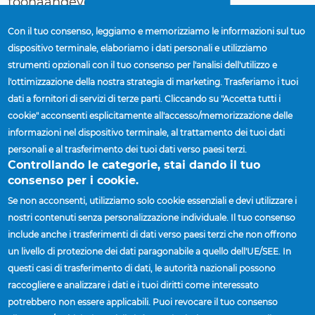
toonaangevende fabrikanten van
vrachtwagens en aanhangwagens.
Con il tuo consenso, leggiamo e memorizziamo le informazioni sul tuo
dispositivo terminale, elaboriamo i dati personali e utilizziamo
De wielen worden geproduceerd in de
strumenti opzionali con il tuo consenso per l'analisi dell'utilizzo e
Accuride-fabriek in het Duitse Solingen en zijn
l'ottimizzazione della nostra strategia di marketing. Trasferiamo i tuoi
vanaf het
einde van het eerste kwartaal
dati a fornitori di servizi di terze parti. Cliccando su "Accetta tutti i
beschikbaar.
cookie" acconsenti esplicitamente all'accesso/memorizzazione delle
informazioni nel dispositivo terminale, al trattamento dei tuoi dati
Accuride is een erkend wereldleider op het
personali e al trasferimento dei tuoi dati verso paesi terzi.
gebied van wieltechnologie en blijft zijn
Controllando le categorie, stai dando il tuo
wielenportfolio verbeteren en lichter
consenso per i cookie.
construeren. Een lichter, hoogwaardig wiel
Se non acconsenti, utilizziamo solo cookie essenziali e devi utilizzare i
combineert brandstofbesparing voor
nostri contenuti senza personalizzazione individuale. Il tuo consenso
fabrikanten en gebruikers, zonder in te boeten
include anche i trasferimenti di dati verso paesi terzi che non offrono
un livello di protezione dei dati paragonabile a quello dell'UE/SEE. In
aan prestaties. "Deze nieuwe stalen wiel zijn
questi casi di trasferimento di dati, le autorità nazionali possono
slechts het begin van wat klanten van
raccogliere e analizzare i dati e i tuoi diritti come interessato
Accuride mogen verwachten”, aldus Scott
potrebbero non essere applicabili. Puoi revocare il tuo consenso
Hazlett. Hij is President van Accuride Wheels