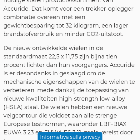
huidige stalen productassortiment van
Accuride. Dat komt voor een trekker-oplegger
combinatie overeen met een
gewichtbesparing tot 32 kilo
gram, een lager
brandstofverbruik en minder CO2-uitstoot.
De nieuw ontwikkelde wielen in de
standaardmaat
22,5 x 11,75
zijn bijna tien
procent lichter dan hun voorgangers. Accuride
is er desondanks in geslaagd om de
mechanische eigenschappen van de wielen te
verbeteren, mede dankzij de toepassing van
nieuwe kwaliteiten
high-strength low-alloy
(HSLA) staal. De wielen hebben een nieuwe
velgcontour die voldoet aan alle strenge
Europese testnormen, waaronder LBF-BIAX
EUWA 3.23 en EUWA ES 3.11, zoals vereist door
Informativa sulla privacy