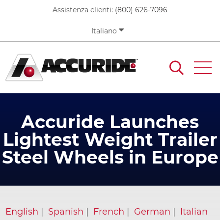
Skip
Assistenza clienti:
(800) 626-7096
to
main
Italiano
content
Accuride Launches
Lightest Weight Trailer
Steel Wheels in Europe
English
|
Spanish
|
French
|
German
|
Italian