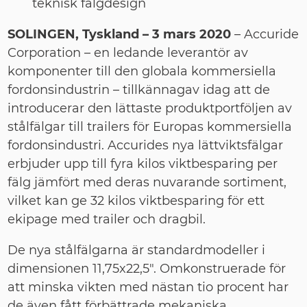
teknisk fälgdesign
SOLINGEN, Tyskland – 3 mars 2020
–
Accuride
Corporation – en ledande leverantör av
komponenter till den globala kommersiella
fordonsindustrin – tillkännagav idag att de
introducerar den lättaste produktportföljen av
stålfälgar till trailers för Europas kommersiella
fordonsindustri. Accurides nya lättviktsfälgar
erbjuder upp till fyra kilos viktbesparing per
fälg jämfört med deras nuvarande sortiment,
vilket kan ge 32 kilos viktbesparing för ett
ekipage med trailer och dragbil.
De nya stålfälgarna är standardmodeller i
dimensionen 11,75x22,5". Omkonstruerade för
att minska vikten med nästan tio procent har
de även fått förbättrade mekaniska