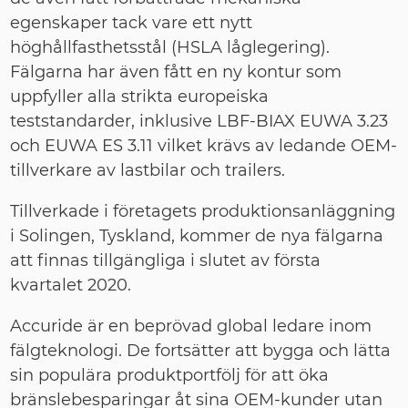
egenskaper tack vare ett nytt
höghållfasthetsstål (HSLA låglegering).
Fälgarna har även fått en ny kontur som
uppfyller alla strikta europeiska
teststandarder, inklusive LBF-BIAX EUWA 3.23
och EUWA ES 3.11 vilket krävs av ledande OEM-
tillverkare av lastbilar och trailers.
Tillverkade i företagets produktionsanläggning
i Solingen, Tyskland, kommer de nya fälgarna
att finnas tillgängliga i slutet av första
kvartalet 2020.
Accuride är en beprövad global ledare inom
fälgteknologi. De fortsätter att bygga och lätta
sin populära produktportfölj för att öka
bränslebesparingar åt sina OEM-kunder utan