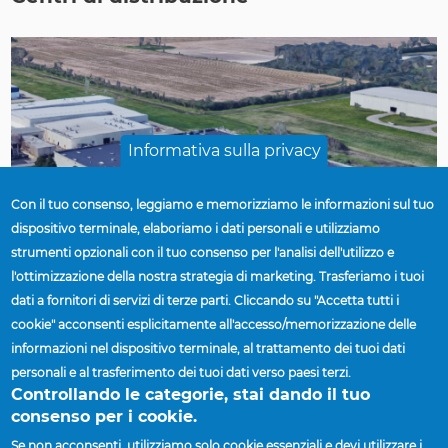
Informativa sulla privacy
Con il tuo consenso, leggiamo e memorizziamo le informazioni sul tuo
dispositivo terminale, elaboriamo i dati personali e utilizziamo
strumenti opzionali con il tuo consenso per l'analisi dell'utilizzo e
l'ottimizzazione della nostra strategia di marketing. Trasferiamo i tuoi
dati a fornitori di servizi di terze parti. Cliccando su "Accetta tutti i
Springfield, OH
cookie" acconsenti esplicitamente all'accesso/memorizzazione delle
Stati Uniti | Wheels
informazioni nel dispositivo terminale, al trattamento dei tuoi dati
Telefono: (937) 323-9669
personali e al trasferimento dei tuoi dati verso paesi terzi.
Controllando le categorie, stai dando il tuo
Scopri di più
consenso per i cookie.
Se non acconsenti, utilizziamo solo cookie essenziali e devi utilizzare i