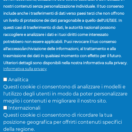
nostri contenuti senza personalizzazione individuale. Il tuo consenso
include anche i trasferimenti di dati verso paesi terzi che non offrono
Home
Facilities And Locations
un livello di protezione dei dati paragonabile a quello dell'UE/SEE. In
Breadcrumb
questi casi di trasferimento di dati, le autorità nazionali possono
FORNITORI
raccogliere e analizzare i dati e i tuoi diritti come interessato
potrebbero non essere applicabili. Puoi revocare il tuo consenso
STABILIMENTI E SEDI
all'accesso/archiviazione delle informazioni, al trattamento e alla
TROVA UN VENDITORE
trasmissione dei dati in qualsiasi momento con effetto per il futuro.
NOTIZIA
Ulteriori dettagli sono disponibili nella nostra Informativa sulla privacy.
Informativa sulla privacy
Analitica
Questi cookie ci consentono di analizzare i modelli e
l'utilizzo degli utenti in modo da poter personalizzare
meglio i contenuti e migliorare il nostro sito.
Accuride Corporation,
38777 Six Mile Road,
Suite 410,
Livonia,
Internazionali
Michigan 48152
Questi cookie ci consentono di ricordare la tua
© Accuride Corporation.
Tutti i diritti riservati.
Informativa sulla
privacy
.
posizione geografica per offrirti contenuti specifici
della regione.