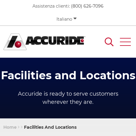
Skip
Assistenza clienti:
(800) 626-7096
to
main
Italiano
content
Facilities and Locations
Accuride is ready to serve customers
wherever they are.
Home
Facilities And Locations
Breadcrumb