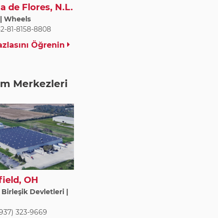
a de Flores, N.L.
| Wheels
52-81-8158-8808
zlasını Öğrenin
ım Merkezleri
field, OH
irleşik Devletleri |
(937) 323-9669