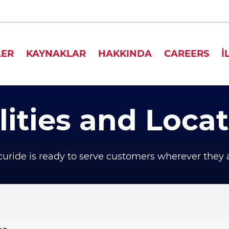
LER
KAYNAKLAR
HAKKINDA
CAREERS
İ
lities and Loca
uride is ready to serve customers wherever they 