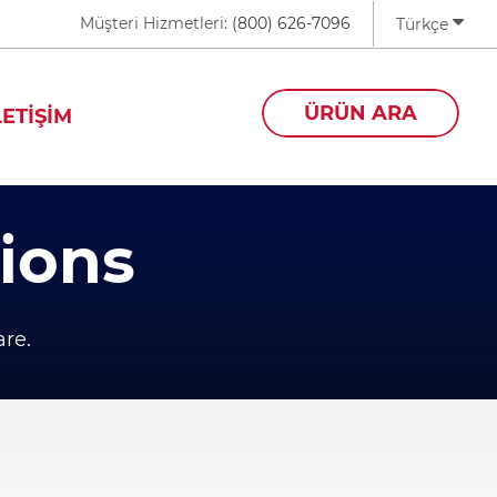
Müşteri Hizmetleri:
(800) 626-7096
Türkçe
ÜRÜN ARA
LETİŞİM
tions
are.