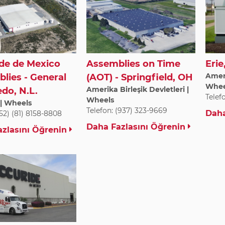
de de Mexico
Assemblies on Time
Erie
Ameri
lies - General
(AOT) - Springfield, OH
Whee
Amerika Birleşik Devletleri |
do, N.L.
Telef
Wheels
| Wheels
Telefon: (937) 323-9669
Daha
(52) (81) 8158-8808
Daha Fazlasını Öğrenin
zlasını Öğrenin