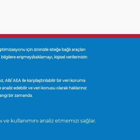
optimizasyonu için izninizle isteğe bağlı araçları
bilgilere erişmeyi/saklamayı, kişisel verilerinizin
Müşteri Hizmetleri:
(800) 626-7096
, AB/ AEA ile karşılaştırılabilir bir veri koruma
BİZİMLE İLETİŞİME GEÇİN
analiz edebilir ve veri konusu olarak haklarınız
hangi bir zamanda.
Türkçe
nı ve kullanımını analiz etmemizi sağlar.