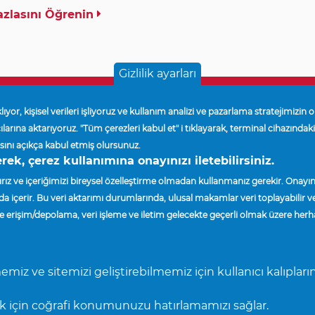
zlasını Öğrenin
Gizlilik ayarları
ıyor, kişisel verileri işliyoruz ve kullanım analizi ve pazarlama stratejimizin 
larına aktarıyoruz. "Tüm çerezleri kabul et" i tıklayarak, terminal cihazındaki 
asını açıkça kabul etmiş olursunuz.
MSILCISI BUL
HABERLER
rek, çerez kullanımına onayınızı iletebilirsiniz.
rız ve içeriğimizi bireysel özelleştirme olmadan kullanmanız gerekir. Onayınız
 içerir. Bu veri aktarımı durumlarında, ulusal makamlar veri toplayabilir ve 
giye erişim/depolama, veri işleme ve iletim gelecekte geçerli olmak üzere her
higan 48152
memiz ve sitemizi geliştirebilmemiz için kullanıcı kalıpları
k için coğrafi konumunuzu hatırlamamızı sağlar.