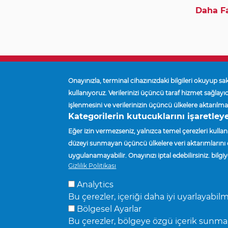
Daha Fa
Ana Sayfa
Facilities And Locations
Breadcrumb
Onayınızla, terminal cihazınızdaki bilgileri okuyup sakl
kullanıyoruz. Verilerinizi üçüncü taraf hizmet sağlayıcı
işlenmesini ve verilerinizin üçüncü ülkelere aktarılm
TEDARIKÇILER
TESISLER VE KONUMLAR
SATIŞ TE
Kategorilerin kutucuklarını işaretleye
Eğer izin vermezseniz, yalnızca temel çerezleri kullanı
düzeyi sunmayan üçüncü ülkelere veri aktarımlarını da
uygulanamayabilir. Onayınızı iptal edebilirsiniz. bil
Gizlilik Politikası
Accuride Corporation,
38777 Six Mile Road,
Suite 410,
Livonia, Mic
© Accuride Corporation.
Tüm hakları saklıdır.
Gizlilik Politikası
.
Analytics
Bu çerezler, içeriği daha iyi uyarlayabil
Bölgesel Ayarlar
Bu çerezler, bölgeye özgü içerik sunma