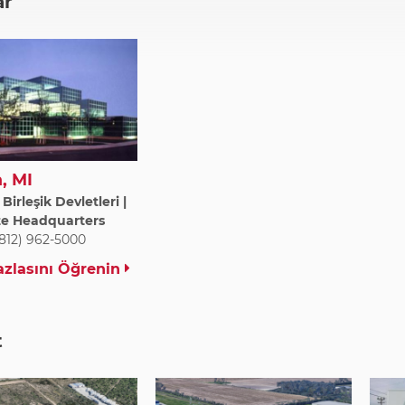
ar
, MI
irleşik Devletleri |
te Headquarters
(812) 962-5000
zlasını Öğrenin
t