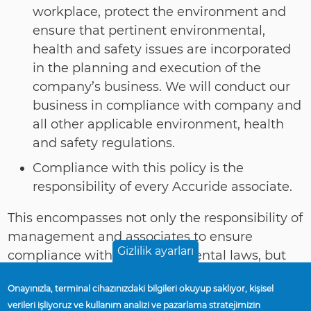
workplace, protect the environment and
ensure that pertinent environmental,
health and safety issues are incorporated
in the planning and execution of the
company’s business. We will conduct our
business in compliance with company and
all other applicable environment, health
and safety regulations.
Compliance with this policy is the
responsibility of every Accuride associate.
This encompasses not only the responsibility of
management and associates to ensure
Gizlilik ayarları
compliance with all environmental laws, but
also the responsibility of providing a hazard-
Onayınızla, terminal cihazınızdaki bilgileri okuyup saklıyor, kişisel
free workplace by using appropriate
verileri işliyoruz ve kullanım analizi ve pazarlama stratejimizin