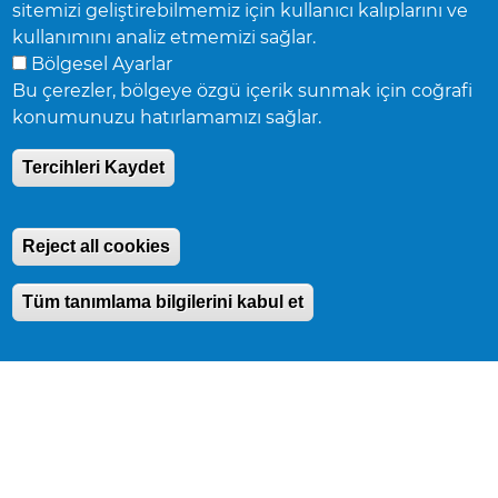
TESISLER VE KONUMLAR
sitemizi geliştirebilmemiz için kullanıcı kalıplarını ve
kullanımını analiz etmemizi sağlar.
SATIŞ TEMSILCISI BUL
Bölgesel Ayarlar
HABERLER
Bu çerezler, bölgeye özgü içerik sunmak için coğrafi
konumunuzu hatırlamamızı sağlar.
Tercihleri Kaydet
Accuride Corporation,
38777 Six Mile Road,
Suite 410,
Livonia,
Reject all cookies
Michigan 48152
© Accuride Corporation.
Tüm hakları saklıdır.
Gizlilik Politikası
.
Tüm tanımlama bilgilerini kabul et
Withdraw
Consent