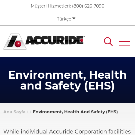
Skip
Müşteri Hizmetleri:
(800) 626-7096
to
main
Türkçe
content
Environment, Health
and Safety (EHS)
Ana Sayfa
Environment, Health And Safety (EHS)
Breadcrumb
While individual Accuride Corporation facilities