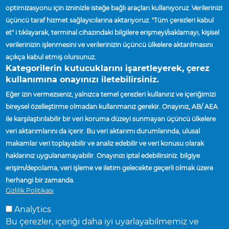
processes, practices and methods, as well as
optimizasyonu için izninizle isteğe bağlı araçları kullanıyoruz. Verilerinizi
timely education and training.
üçüncü taraf hizmet sağlayıcılarına aktarıyoruz. "Tüm çerezleri kabul
et" i tıklayarak, terminal cihazındaki bilgilere erişmeyi/saklamayı, kişisel
verilerinizin işlenmesini ve verilerinizin üçüncü ülkelere aktarılmasını
VIEW ACCURIDE HEALTH AND
açıkça kabul etmiş olursunuz.
SAFETY POLICY
Kategorilerin kutucuklarını işaretleyerek, çerez
kullanımına onayınızı iletebilirsiniz.
Eğer izin vermezseniz, yalnızca temel çerezleri kullanırız ve içeriğimizi
bireysel özelleştirme olmadan kullanmanız gerekir. Onayınız, AB/ AEA
ile karşılaştırılabilir bir veri koruma düzeyi sunmayan üçüncü ülkelere
veri aktarımlarını da içerir. Bu veri aktarımı durumlarında, ulusal
makamlar veri toplayabilir ve analiz edebilir ve veri konusu olarak
haklarınız uygulanamayabilir. Onayınızı iptal edebilirsiniz. bilgiye
erişim/depolama, veri işleme ve iletim gelecekte geçerli olmak üzere
herhangi bir zamanda.
Ana Sayfa
Environment, Health And Safety (EHS)
Gizlilik Politikası
Breadcrumb
Analytics
TEDARIKÇILER
Bu çerezler, içeriği daha iyi uyarlayabilmemiz ve