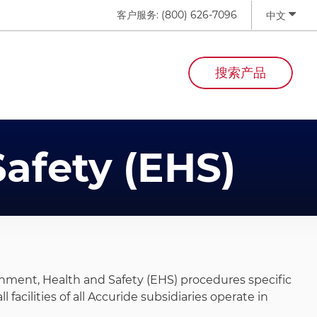
客户服务:
(800) 626-7096
中文
搜索产品
afety (EHS)
onment, Health and Safety (EHS) procedures specific
acilities of all Accuride subsidiaries operate in