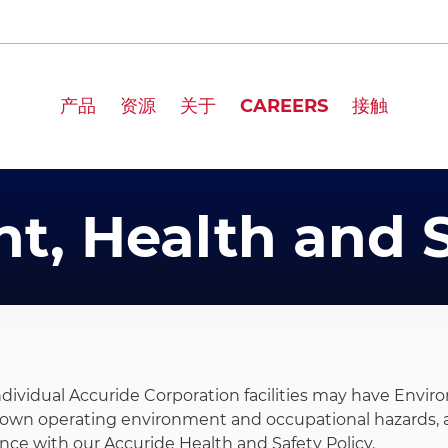
产品
资源
关于
CAREERS
接触
t, Health and S
ndividual Accuride Corporation facilities may have Envir
 own operating environment and occupational hazards, all f
nce with our Accuride Health and Safety Policy.