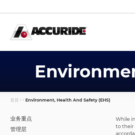
移
至
主
內
容
Environmen
首頁
Environment, Health And Safety (EHS)
導
航
About
业务重点
While i
連
to their
管理层
結
accorda