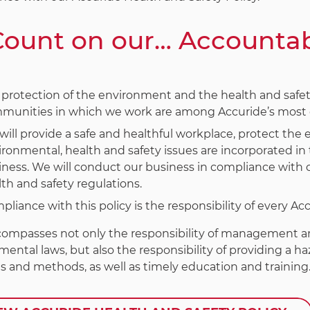
Count on our… Accountabi
protection of the environment and the health and safety
munities in which we work are among Accuride’s most cr
will provide a safe and healthful workplace, protect th
ironmental, health and safety issues are incorporated i
iness. We will conduct our business in compliance with 
th and safety regulations.
liance with this policy is the responsibility of every Acc
compasses not only the responsibility of management an
ental laws, but also the responsibility of providing a h
s and methods, as well as timely education and training