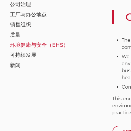
公司治理
工厂与办公地点
销售组织
质量
The 
环境健康与安全（EHS）
com
可持续发展
We 
env
新闻
bus
heal
Comp
This en
environm
practice