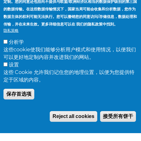
定制。您的同意还包括向不提供与欧盟/欧洲经济区相当的数据保护级别的第三国
的数据传输。在这些数据传输情况下，国家当局可能会收集和分析数据，您作为
数据主体的权利可能无法执行。您可以撤销您的同意访问/存储信息，数据处理和
传输，并在未来生效。更多详细信息可以在 我们的隐私政策中找到。
首頁
Logistics & Freight Routing
隐私策略
導
分析学
航
供应商
这些cookie使我们能够分析用户模式和使用情况，以便我们
連
工厂与办公地点
可以更好地定制内容并改进我们的网站。
結
设置
查找销售代表
这些 Cookie 允许我们记住您的地理位置，以便为您提供特
新闻
定于区域的内容。
保存首选项
Reject all cookies
接受所有饼干
Accuride Corporation,
38777 Six Mile Road,
Suite 410,
Livonia,
Michigan 48152
© Accuride Corporation.
版权所有.
隐私政策
.