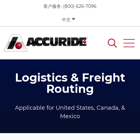
移
客户服务:
(800) 626-7096
至
主
中文
內
容
Logistics & Freight
Routing
Applicable for United States, Canada, &
Mexico