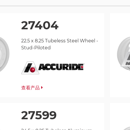
27404
22.5 x 8.25 Tubeless Steel Wheel -
Stud-Piloted
查看产品
27599