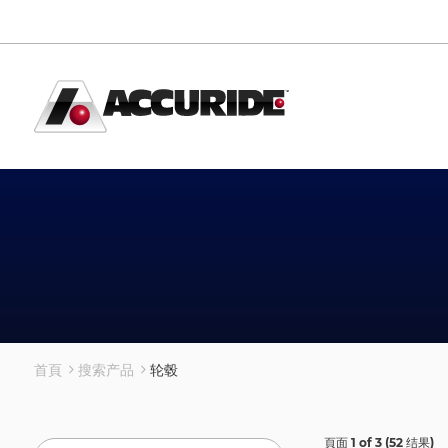
移
至
主
內
容
首頁
搜索产品
轮毂
頁面
1
of
3
(
52
结果
)