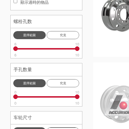
顯示過時的物品
螺栓孔数
選擇範圍
究竟
6
10
6
10
手孔数量
選擇範圍
究竟
0
10
0
10
车轮尺寸