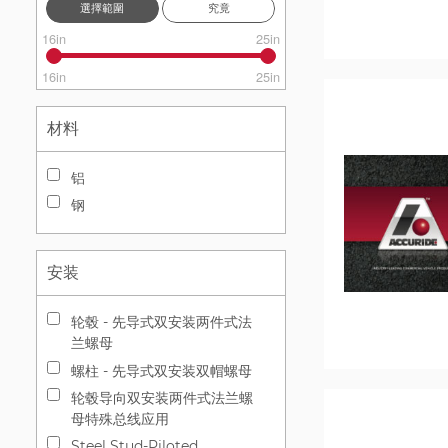
選擇範圍
究竟
16in
25in
16in
25in
材料
铝
钢
安装
轮毂 - 先导式双安装两件式法
兰螺母
螺柱 - 先导式双安装双帽螺母
轮毂导向双安装两件式法兰螺
母特殊总线应用
Steel Stud-Piloted