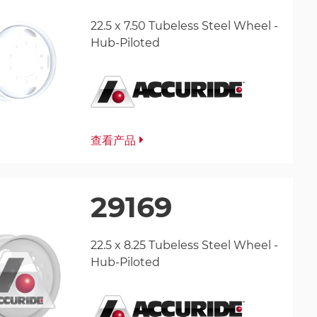
22.5 x 7.50 Tubeless Steel Wheel -
Hub-Piloted
查看产品
29169
22.5 x 8.25 Tubeless Steel Wheel -
Hub-Piloted