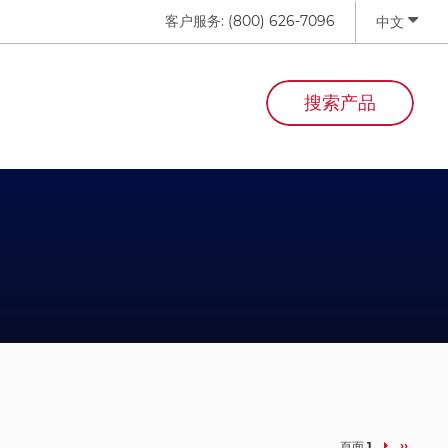
客户服务:
(800) 626-7096
中文
搜索产品
下
››
頁面
1