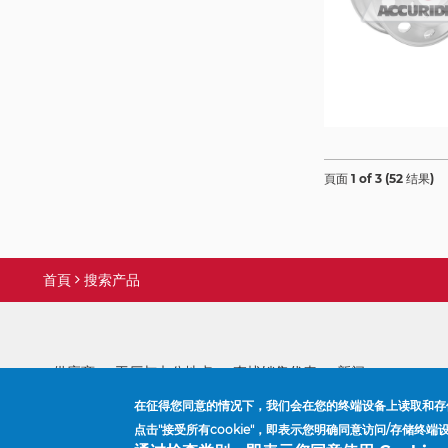
頁面
1
of
3
(
52
结果
)
首頁
搜索产品
導
航
連
供应商
工厂与办公地点
查找销售代表
新闻
結
在征得您同意的情况下，我们会在您的终端设备上读取和存
点击"接受所有cookie"，即表示您明确同意访问/存储