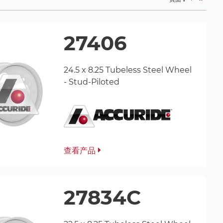
一
页
27406
24.5 x 8.25 Tubeless Steel Wheel
- Stud-Piloted
查看产品
27834C