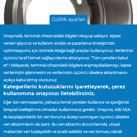
Gizlilik ayarları
Onayınızla, terminal cihazınızdaki bilgileri okuyup saklıyor, kişisel
verileri işliyoruz ve kullanım analizi ve pazarlama stratejimizin
optimizasyonu için izninizle isteğe bağlı araçları kullanıyoruz. Verilerinizi
üçüncü taraf hizmet sağlayıcılarına aktarıyoruz. "Tüm çerezleri kabul
et" i tıklayarak, terminal cihazındaki bilgilere erişmeyi/saklamayı, kişisel
verilerinizin işlenmesini ve verilerinizin üçüncü ülkelere aktarılmasını
açıkça kabul etmiş olursunuz.
Published On
Kategorilerin kutucuklarını işaretleyerek, çerez
Pt, 03/04/2024 - 12:00
kullanımına onayınızı iletebilirsiniz.
Eğer izin vermezseniz, yalnızca temel çerezleri kullanırız ve içeriğimizi
bireysel özelleştirme olmadan kullanmanız gerekir. Onayınız, AB/ AEA
Ana Sayfa
Accuride Announces Return Of USA-
ile karşılaştırılabilir bir veri koruma düzeyi sunmayan üçüncü ülkelere
Breadcrumb
Made Gunite 3922X Brake Drum
veri aktarımlarını da içerir. Bu veri aktarımı durumlarında, ulusal
makamlar veri toplayabilir ve analiz edebilir ve veri konusu olarak