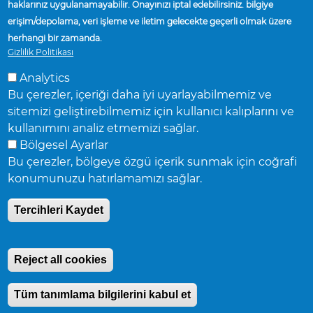
TEDARIKÇILER
haklarınız uygulanamayabilir. Onayınızı iptal edebilirsiniz. bilgiye
TESISLER VE KONUMLAR
erişim/depolama, veri işleme ve iletim gelecekte geçerli olmak üzere
herhangi bir zamanda.
SATIŞ TEMSILCISI BUL
Gizlilik Politikası
HABERLER
Analytics
Bu çerezler, içeriği daha iyi uyarlayabilmemiz ve
sitemizi geliştirebilmemiz için kullanıcı kalıplarını ve
kullanımını analiz etmemizi sağlar.
Bölgesel Ayarlar
Bu çerezler, bölgeye özgü içerik sunmak için coğrafi
Accuride Corporation,
38777 Six Mile Road,
Suite 410,
Livonia,
konumunuzu hatırlamamızı sağlar.
Michigan 48152
© Accuride Corporation.
Tüm hakları saklıdır.
Gizlilik Politikası
.
Tercihleri Kaydet
Reject all cookies
Tüm tanımlama bilgilerini kabul et
Withdraw
Consent