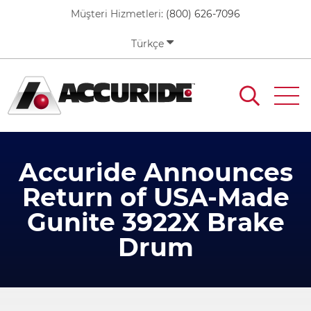
Skip
Müşteri Hizmetleri:
(800) 626-7096
to
main
Türkçe
content
Accuride Announces
Return of USA-Made
Gunite 3922X Brake
Drum