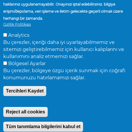
haklarınız uygulanamayabilir. Onayınızı iptal edebilirsiniz. bilgiye
TEDARIKÇILER
erişim/depolama, veri işleme ve iletim gelecekte geçerli olmak üzere
herhangi bir zamanda.
TESISLER VE KONUMLAR
Gizlilik Politikası
SATIŞ TEMSILCISI BUL
Analytics
HABERLER
Bu çerezler, içeriği daha iyi uyarlayabilmemiz ve
sitemizi geliştirebilmemiz için kullanıcı kalıplarını ve
kullanımını analiz etmemizi sağlar.
Bölgesel Ayarlar
Bu çerezler, bölgeye özgü içerik sunmak için coğrafi
konumunuzu hatırlamamızı sağlar.
Accuride Corporation,
38777 Six Mile Road,
Suite 410,
Livonia,
Michigan 48152
Tercihleri Kaydet
© Accuride Corporation.
Tüm hakları saklıdır.
Gizlilik Politikası
.
Reject all cookies
Tüm tanımlama bilgilerini kabul et
Withdraw