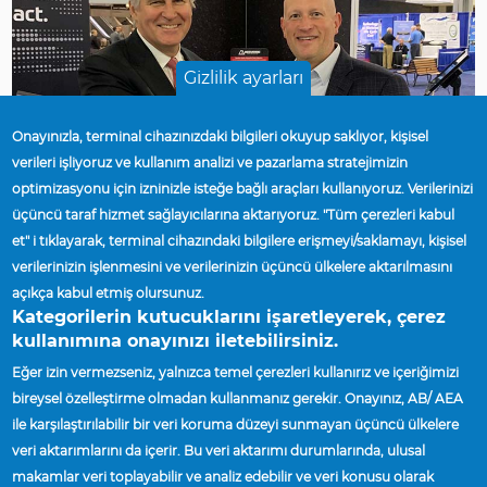
Gizlilik ayarları
Onayınızla, terminal cihazınızdaki bilgileri okuyup saklıyor, kişisel
verileri işliyoruz ve kullanım analizi ve pazarlama stratejimizin
optimizasyonu için izninizle isteğe bağlı araçları kullanıyoruz. Verilerinizi
üçüncü taraf hizmet sağlayıcılarına aktarıyoruz. "Tüm çerezleri kabul
et" i tıklayarak, terminal cihazındaki bilgilere erişmeyi/saklamayı, kişisel
verilerinizin işlenmesini ve verilerinizin üçüncü ülkelere aktarılmasını
açıkça kabul etmiş olursunuz.
Published On
Kategorilerin kutucuklarını işaretleyerek, çerez
Çar, 01/08/2020 - 12:00
kullanımına onayınızı iletebilirsiniz.
Eğer izin vermezseniz, yalnızca temel çerezleri kullanırız ve içeriğimizi
bireysel özelleştirme olmadan kullanmanız gerekir. Onayınız, AB/ AEA
ile karşılaştırılabilir bir veri koruma düzeyi sunmayan üçüncü ülkelere
Ana Sayfa
Accuride Signs Long-Term Supply
veri aktarımlarını da içerir. Bu veri aktarımı durumlarında, ulusal
Breadcrumb
Agreement With Wabash National
makamlar veri toplayabilir ve analiz edebilir ve veri konusu olarak