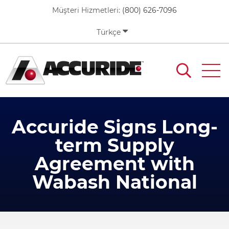
Skip
Müşteri Hizmetleri:
(800) 626-7096
to
main
Türkçe
content
Accuride Signs Long-
term Supply
Agreement with
Wabash National