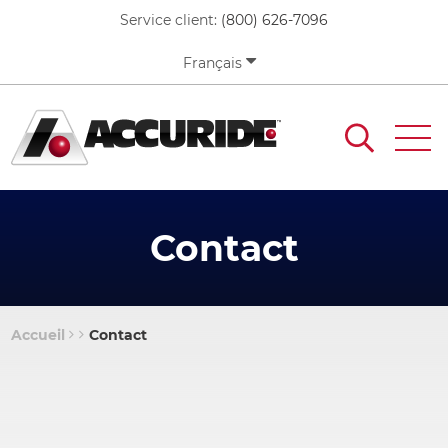
Skip
Service client:
(800) 626-7096
to
main
Français
content
Contact
Accueil
Contact
Breadcrumb