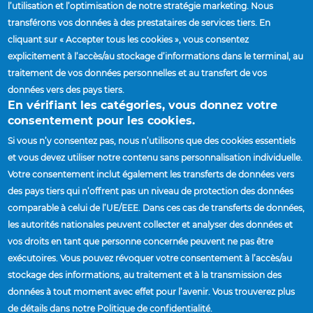
l’utilisation et l’optimisation de notre stratégie marketing. Nous
transférons vos données à des prestataires de services tiers. En
cliquant sur « Accepter tous les cookies », vous consentez
Cette question sert à vérifier si vous êtes un visiteur humain ou
explicitement à l’accès/au stockage d’informations dans le terminal, au
non afin d'éviter les soumissions de pourriel (spam)
traitement de vos données personnelles et au transfert de vos
automatisées.
données vers des pays tiers.
En vérifiant les catégories, vous donnez votre
consentement pour les cookies.
Si vous n’y consentez pas, nous n’utilisons que des cookies essentiels
et vous devez utiliser notre contenu sans personnalisation individuelle.
Votre consentement inclut également les transferts de données vers
des pays tiers qui n’offrent pas un niveau de protection des données
comparable à celui de l’UE/EEE. Dans ces cas de transferts de données,
Accueil
Contact
les autorités nationales peuvent collecter et analyser des données et
Breadcrumb
vos droits en tant que personne concernée peuvent ne pas être
FOURNISSEURS
exécutoires. Vous pouvez révoquer votre consentement à l’accès/au
stockage des informations, au traitement et à la transmission des
SITES & LIEUX D'IMPLANTATION
données à tout moment avec effet pour l’avenir. Vous trouverez plus
TROUVER UN REPRÉSENTANT COMMERCIAL
de détails dans notre Politique de confidentialité.