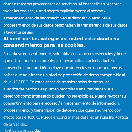
datos a terceros proveedores de servicios. Al hacer clic en "Aceptar
Si tuviera alguna inquietud con respecto a
todas las cookies", usted acepta explícitamente el acceso /
nuestro manual de Calidad de Proveedores
almacenamiento de información en el dispositivo terminal, el
Globales o a estándares y procesos
procesamiento de sus datos personales y la transferencia de sus datos
relacionados con el proveedor, comuníquese
a terceros países.
con su representante actual de cadena de
Al verificar las categorías, usted está dando su
proveedores Accuride o haga clic aquí.
consentimiento para las cookies.
Si no da su consentimiento, solo utilizamos cookies esenciales y tiene
que utilizar nuestro contenido sin personalización individual. Su
consentimiento también incluye transferencias de datos a terceros
Inicio
Proveedores
Procesos Y Estándares Del
países que no ofrecen un nivel de protección de datos comparable al
Sobrescribir
Proveedor
de la UE / EEE. En estos casos de transferencias de datos, las
enlaces
autoridades nacionales pueden recopilar y analizar datos y sus
de
PROVEEDORES
derechos como interesado pueden no ser exigibles. Puede revocar su
ayuda
consentimiento para el acceso / almacenamiento de información,
INSTALACIONES Y PLANTAS
a
procesamiento y transmisión de datos en cualquier momento con
ENCONTRAR UN REPRESENTANTE DE VENTAS
la
efecto para el futuro. Puede encontrar más detalles en nuestra Política
NOTICIAS
navegación
de privacidad.
Política de privacidad