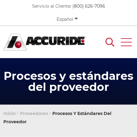
Pasar
Servicio al Cliente:
(800) 626-7096
al
contenido
Español
principal
Procesos y estándares
del proveedor
Inicio
Proveedores
Procesos Y Estándares Del
Sobrescribir
Proveedor
enlaces
de