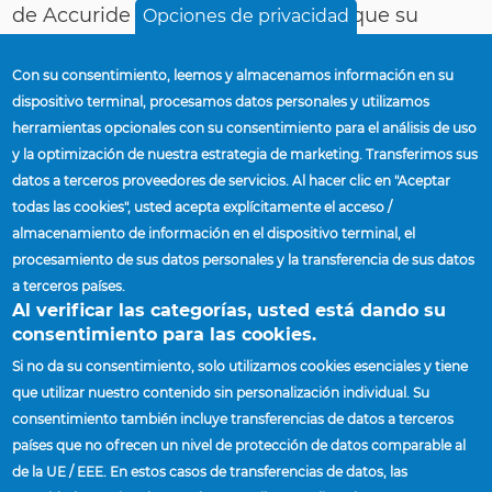
de Accuride deben asegurarse de que su
Opciones de privacidad
comportamiento cumpla con el Código de
Conducta. Todos los asociados, funcionarios y
Con su consentimiento, leemos y almacenamos información en su
directores deben también asegurarse de que
dispositivo terminal, procesamos datos personales y utilizamos
herramientas opcionales con su consentimiento para el análisis de uso
los asociados actúan conforme al Código de
y la optimización de nuestra estrategia de marketing. Transferimos sus
Conducta y deben informar acerca de
datos a terceros proveedores de servicios. Al hacer clic en "Aceptar
violaciones al Código de Conducta conocidas o
todas las cookies", usted acepta explícitamente el acceso /
sospechadas.
almacenamiento de información en el dispositivo terminal, el
procesamiento de sus datos personales y la transferencia de sus datos
a terceros países.
VER CÓDIGO DE CONDUCTA
Al verificar las categorías, usted está dando su
consentimiento para las cookies.
Si no da su consentimiento, solo utilizamos cookies esenciales y tiene
que utilizar nuestro contenido sin personalización individual. Su
consentimiento también incluye transferencias de datos a terceros
Inicio
Acerca De Accuride
Política De Manejo
países que no ofrecen un nivel de protección de datos comparable al
Sobrescribir
Empresarial
de la UE / EEE. En estos casos de transferencias de datos, las