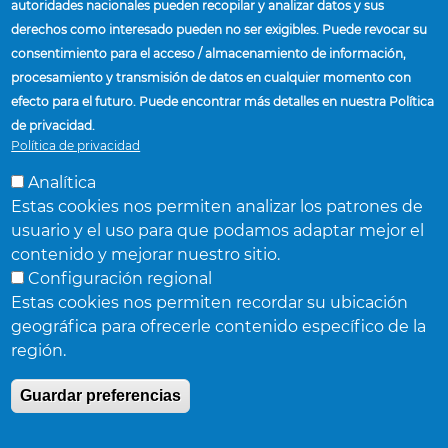
enlaces
autoridades nacionales pueden recopilar y analizar datos y sus
de
PROVEEDORES
derechos como interesado pueden no ser exigibles. Puede revocar su
ayuda
consentimiento para el acceso / almacenamiento de información,
INSTALACIONES Y PLANTAS
a
procesamiento y transmisión de datos en cualquier momento con
ENCONTRAR UN REPRESENTANTE DE VENTAS
la
efecto para el futuro. Puede encontrar más detalles en nuestra Política
NOTICIAS
navegación
de privacidad.
Política de privacidad
Analítica
Estas cookies nos permiten analizar los patrones de
usuario y el uso para que podamos adaptar mejor el
contenido y mejorar nuestro sitio.
Accuride Corporation,
38777 Six Mile Road,
Suite 410,
Livonia,
Configuración regional
Michigan 48152
Estas cookies nos permiten recordar su ubicación
© Accuride Corporation.
Todos los derechos reservados.
Términos de privacidad
.
geográfica para ofrecerle contenido específico de la
región.
Guardar preferencias