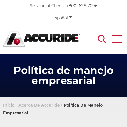
Pasar
Servicio al Cliente:
(800) 626-7096
al
contenido
Español
principal
Política de manejo
empresarial
Inicio
Acerca De Accuride
Política De Manejo
Sobrescribir
Empresarial
enlaces
de