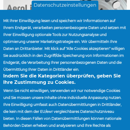
Datenschutzeinstellungen
Mit Ihrer Einwilligung lesen und speichern wir Informationen auf
Ihrem Endgerät, verarbeiten personenbezogene Daten und setzen mit
Ihrer Einwilligung optionale Tools zur Nutzungsanalyse und
optimierung unserer Marketingstrategie ein. Wir übermitteln Ihre
Daten an Drittanbieter. Mit klick auf "Alle Cookies akzeptieren" willigen
Sie ausdrücklich in den Zugriff/die Speicherung von Informationen im
Endgerät, die Verarbeitung Ihrer personenbezogenen Daten und die
Übermittlung Ihrer Daten in Drittländer ein.
Indem Sie die Kategorien überprüfen, geben Sie
Published On
Ihre Zustimmung zu Cookies.
Mo., 16.09.2024 - 12:00
Wenn Sie nicht einwilligen, verwenden wir nur notwendige Cookies
und Sie müssen unsere Inhalte ohne individuelle Anpassung nutzen.
Ihre Einwilligung umfasst auch Datenübermittlungen in Drittländer,
Startseite
Accuride Kündigt AeroLight-Konzept An;
die kein mit dem der EU/ewr vergleichbares Datenschutzniveau
Breadcrumb
Gewichtsoptimierte Räder Für Nutzfahrzeuge Auf Der
bieten. In diesen Fällen von Datenübermittlungen können nationale
IAA 2024
Behörden Daten erheben und analysieren und Ihre Rechte als