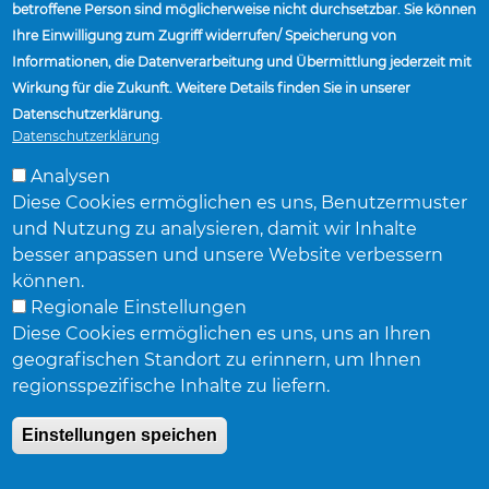
betroffene Person sind möglicherweise nicht durchsetzbar. Sie können
LIEFERANTEN
Ihre Einwilligung zum Zugriff widerrufen/ Speicherung von
Informationen, die Datenverarbeitung und Übermittlung jederzeit mit
ANLAGEN UND STANDORTE
Wirkung für die Zukunft. Weitere Details finden Sie in unserer
VERTRIEBSMITARBEITER SUCHEN
Datenschutzerklärung.
NACHRICHTEN
Datenschutzerklärung
Analysen
Diese Cookies ermöglichen es uns, Benutzermuster
und Nutzung zu analysieren, damit wir Inhalte
besser anpassen und unsere Website verbessern
können.
Accuride Corporation,
38777 Six Mile Road,
Suite 410,
Livonia,
Regionale Einstellungen
Michigan 48152
Diese Cookies ermöglichen es uns, uns an Ihren
© Accuride Corporation.
Alle Rechte vorbehalten.
Datenschutzerklärung
.
geografischen Standort zu erinnern, um Ihnen
regionsspezifische Inhalte zu liefern.
Einstellungen speichen